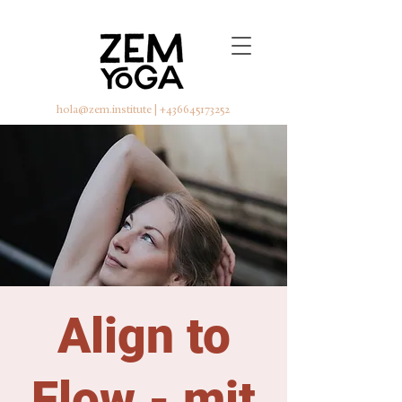
hola@zem.institute
|
+436645173252
Align to
Flow - mit