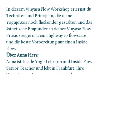
In diesem Vinyasa Flow Workshop erlernst du 
Techniken und Prinzipien, die deine 
Yogapraxis noch fließender gestalten und das 
ästhetische Empfinden in deiner Vinyasa Flow 
Praxis steigern. Dein Highway to flowstate 
und die beste Vorbereitung auf einen Inside 
Flow.
Über Anna Herz:
Anna ist Inside Yoga Lehrerin und Inside Flow 
Senior Teacher und lebt in Frankfurt. Ihre 
Yogastunden kommen direkt aus dem 
Herzen – sie leitet dich sanft durch 
dynamische Flows, die dich ganz sensibel in 
deinen Körper hineinspüren lassen, deine 
Herzfrequenz auf den Beat der Musik 
eintunen und Körpergefühl, Gedankenwelt 
und Emotion zusammenbringen. Ihre 
Intention ist es, dir zu helfen, die Verbindung 
zu deinem Körper zu vertiefen und Gefühle in 
Bewegung auszudrücken.