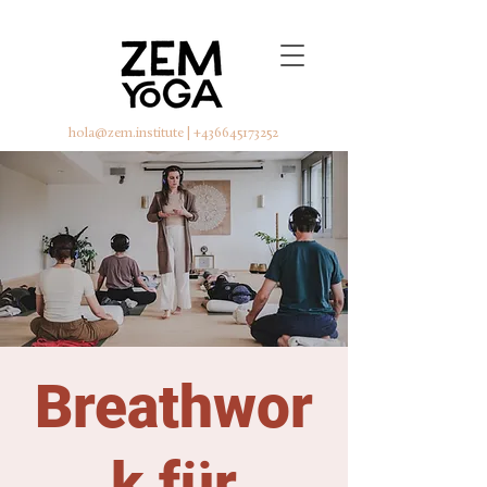
hola@zem.institute
|
+436645173252
Breathwor
k für