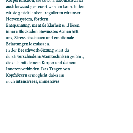
Körperfunktion
, die sowohl 
automatisch als 
auch bewusst 
gesteuert werden kann. Indem 
wir sie gezielt lenken, 
regulieren wir unser 
Nervensystem
, 
fördern 
Entspannung
, 
mentale Klarheit
 und
 lösen 
innere Blockaden
. 
Bewusstes Atmen
 hilft 
uns,
 Stress abzubauen
 und 
emotionale 
Belastungen
 loszulassen.
In der 
Breathwork-Sitzung
 wirst du 
durch 
verschiedene Atemtechniken
 geführt, 
die dich mit deinem 
Körper
 und 
deinem 
Inneren verbinden
. Das 
Tragen von 
Kopfhörern
 ermöglicht dabei ein 
noch
 intensiveres, immersives 
Klangerlebnis 
und schafft
 Raum ganzheitlich 
präsent zu sein.
Infos:
Ab 18 Jahren
Es ist empfohlen bis ca. 2 Stunden vor der 
Session nichts zu essen. Und das Essen auf 
eine kleine, leichte Mahlzeit zu begrenzen.