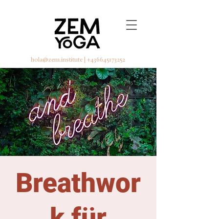
hola@zem.institute
|
+436645173252
Breathwor
k für