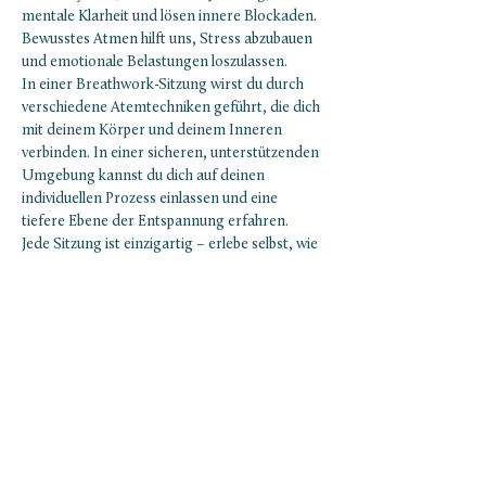
mentale Klarheit und lösen innere Blockaden. 
Bewusstes Atmen hilft uns, Stress abzubauen 
und emotionale Belastungen loszulassen.
In einer Breathwork-Sitzung wirst du durch 
verschiedene Atemtechniken geführt, die dich 
mit deinem Körper und deinem Inneren 
verbinden. In einer sicheren, unterstützenden 
Umgebung kannst du dich auf deinen 
individuellen Prozess einlassen und eine 
tiefere Ebene der Entspannung erfahren.
Jede Sitzung ist einzigartig – erlebe selbst, wie 
Breathwork dein Wohlbefinden nachhaltig 
verbessern kann.
Was dich erwartet:
Einführung und Erklärung der 
Breathwork-Sitzung
Mostrar más