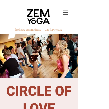
hola@zem.institute
|
+436645173252
CIRCLE OF
LOVE