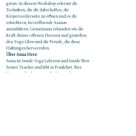
getan. In diesem Workshop erlernst du 
Techniken, die dir dabei helfen, die 
Körpervorderseite zu öffnen und es dir 
erleichtern, herzöffnende Asanas 
auszuführen. Gemeinsam erkunden wir die 
Kraft deines offenen Herzens und genießen 
den Yoga-Glow und die Freude, die diese 
Haltungen hervorrufen.
Über Anna Herz:
Anna ist Inside Yoga Lehrerin und Inside Flow 
Senior Teacher und lebt in Frankfurt. Ihre 
Yogastunden kommen direkt aus dem 
Herzen – sie leitet dich sanft durch 
dynamische Flows, die dich ganz sensibel in 
deinen Körper hineinspüren lassen, deine 
Herzfrequenz auf den Beat der Musik 
eintunen und Körpergefühl, Gedankenwelt 
und Emotion zusammenbringen. Ihre 
Intention ist es, dir zu helfen, die Verbindung 
zu deinem Körper zu vertiefen und Gefühle in 
Bewegung auszudrücken.