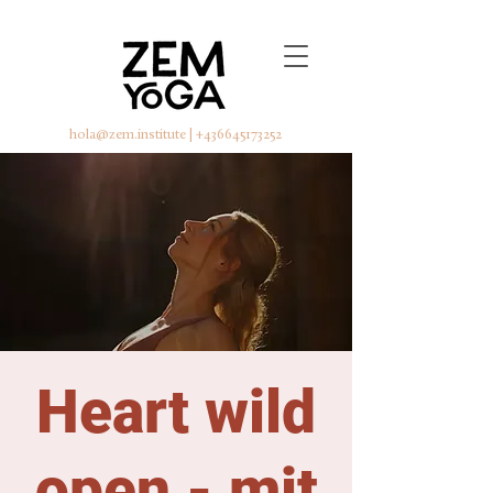
hola@zem.institute
|
+436645173252
Heart wild
open - mit