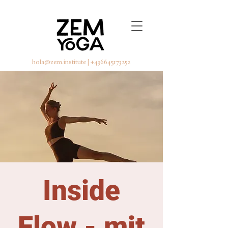
hola@zem.institute
|
+436645173252
Inside
Flow - mit