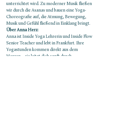
unterrichtet wird. Zu moderner Musik fließen 
wir durch die Asanas und bauen eine Yoga-
Choreografie auf, die Atmung, Bewegung, 
Musik und Gefühl fließend in Einklang bringt.
Über Anna Herz:
Anna ist Inside Yoga Lehrerin und Inside Flow 
Senior Teacher und lebt in Frankfurt. Ihre 
Yogastunden kommen direkt aus dem 
Herzen – sie leitet dich sanft durch 
dynamische Flows, die dich ganz sensibel in 
deinen Körper hineinspüren lassen, deine 
Herzfrequenz auf den Beat der Musik 
eintunen und Körpergefühl, Gedankenwelt 
und Emotion zusammenbringen. Ihre 
Intention ist es, dir zu helfen, die Verbindung 
zu deinem Körper zu vertiefen und Gefühle in 
Bewegung auszudrücken.