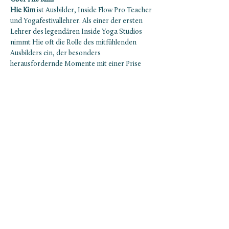
Hie Kim
 ist Ausbilder, Inside Flow Pro Teacher 
und Yogafestivallehrer. Als einer der ersten 
Lehrer des legendären Inside Yoga Studios 
nimmt Hie oft die Rolle des mitfühlenden 
Ausbilders ein, der besonders 
herausfordernde Momente mit einer Prise 
Humor überbrückt. An 50 Wochenenden im 
Jahr unterrichtet Hie Hunderte von 
Yogalehrer:innen und ist auf den großen 
Yogabühnen des deutschsprachigen und 
asiatischen Raumes bekannt. Er ist Autor 
eines…
Mostrar más
NEWSLETTER ABONNIEREN