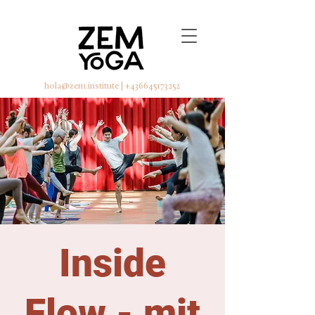
hola@zem.institute
|
+436645173252
Inside
Flow - mit