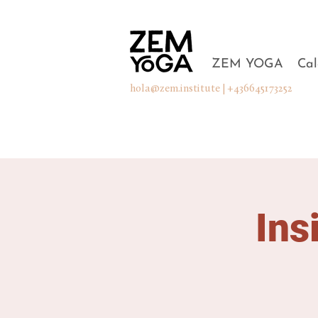
ZEM YOGA
Cal
hola@zem.institute
| +436645173252
Ins