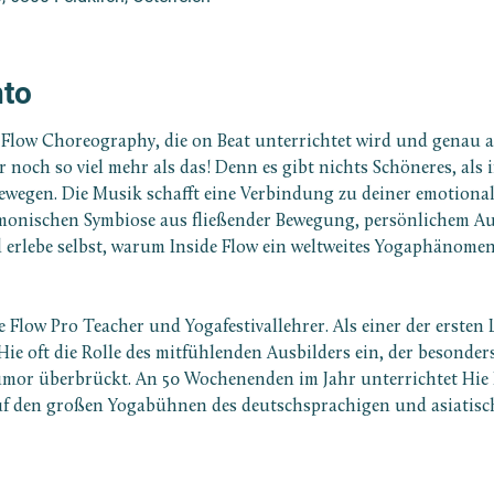
nto
a Flow Choreography, die on Beat unterrichtet wird und genau 
ber noch so viel mehr als das! Denn es gibt nichts Schöneres, a
wegen. Die Musik schafft eine Verbindung zu deiner emotionale
rmonischen Symbiose aus fließender Bewegung, persönlichem A
 erlebe selbst, warum Inside Flow ein weltweites Yogaphänomen
de Flow Pro Teacher und Yogafestivallehrer. Als einer der ersten
ie oft die Rolle des mitfühlenden Ausbilders ein, der besonder
umor überbrückt. An 50 Wochenenden im Jahr unterrichtet Hie
uf den großen Yogabühnen des deutschsprachigen und asiatisch