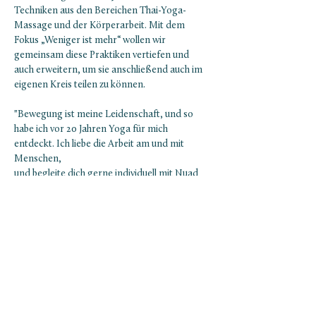
Techniken aus den Bereichen Thai-Yoga-
Massage und der Körperarbeit. Mit dem 
Fokus „Weniger ist mehr“ wollen wir 
gemeinsam diese Praktiken vertiefen und 
auch erweitern, um sie anschließend auch im 
eigenen Kreis teilen zu können. 
"Bewegung ist meine Leidenschaft, und so 
habe ich vor 20 Jahren Yoga für mich 
entdeckt. Ich liebe die Arbeit am und mit 
Menschen,
und begleite dich gerne individuell mit Nuad 
Thai Yoga und Lomi Lomi Nui, sowie 
angeleiteten Yoga-Einheiten in Gruppen. Der 
Fokus an diesem Abend liegt auf den Füssen, 
Beinen, der Hüfte sowie Nacken und Kopf. 
Lerne auf eine spielerische Art 
Berührungstechniken, die du in deinem 
privaten Umfeld…
Mostrar más