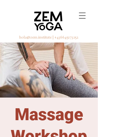
hola@zem.institute
|
+436645173252
Massage
Workshop