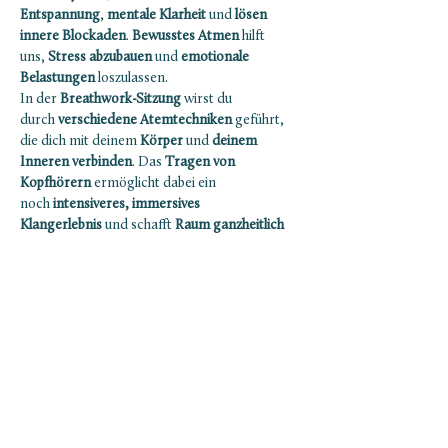
Entspannung
, 
mentale Klarheit
 und
 lösen 
innere Blockaden
. 
Bewusstes Atmen
 hilft 
uns,
 Stress abzubauen
 und 
emotionale 
Belastungen
 loszulassen.
In der 
Breathwork-Sitzung
 wirst du 
durch 
verschiedene Atemtechniken
 geführt, 
die dich mit deinem 
Körper
 und 
deinem 
Inneren verbinden
. Das 
Tragen von 
Kopfhörern
 ermöglicht dabei ein 
noch
 intensiveres, immersives 
Klangerlebnis 
und schafft
 Raum ganzheitlich 
präsent zu sein.
Infos:
Ab 18 Jahren
Es ist empfohlen bis ca. 2 Stunden vor der 
Session nichts zu essen. Und das Essen auf 
eine kleine, leichte Mahlzeit zu begrenzen.
Mostrar más