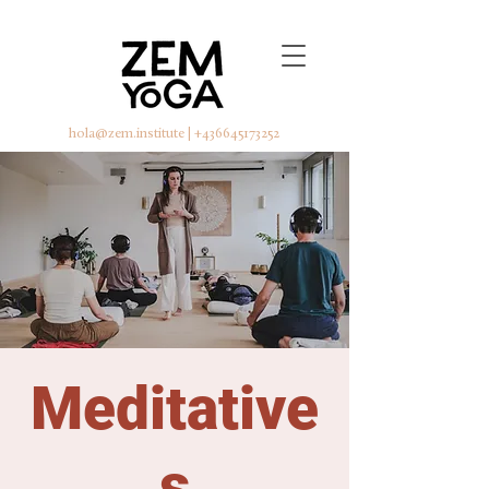
hola@zem.institute
|
+436645173252
Meditative
s