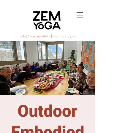
hola@zem.institute
|
+436645173252
Outdoor
Embodied