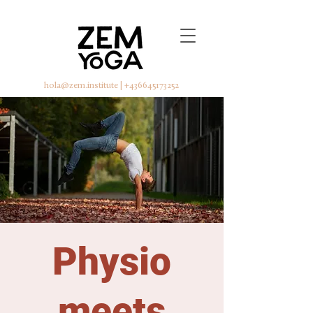
hola@zem.institute
|
+436645173252
Physio
meets