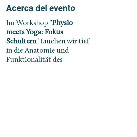
Acerca del evento
Im Workshop "
Physio
meets Yoga: Fokus
Schultern
" tauchen wir tief
in die Anatomie und
Funktionalität des
Schultergelenks sowie der
angrenzenden Gelenke ein,
um ein besseres Verständnis
für die Schulterregion in
der Yoga-Praxis zu
entwickeln.
Workshop-Inhalte: