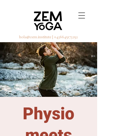
hola@zem.institute
|
+436645173252
Physio
meets