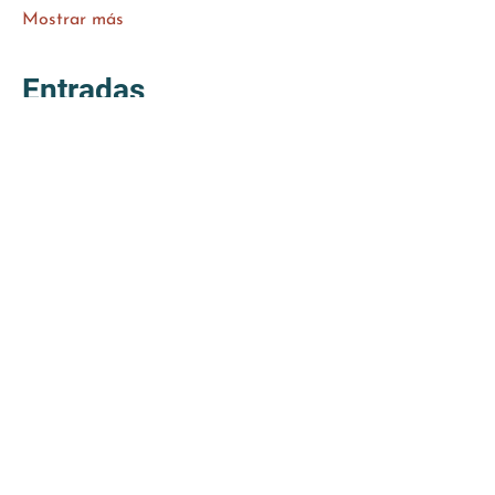
Mostrar más
Entradas
Venta finalizada
Tipo de entrada
Tension Therapy
Precio
De 49,00 € a 170,00 €
Workshop Tension Therapy
49,00 €
2 Workshops Sonntag