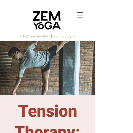
hola@zem.institute
|
+436645173252
Tension
Therapy: