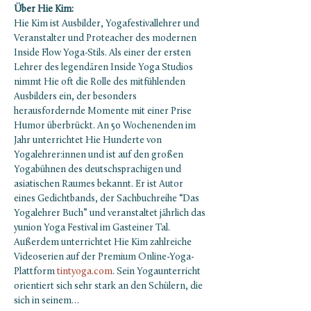
Über Hie Kim:
Hie Kim ist Ausbilder, Yogafestivallehrer und 
Veranstalter und Proteacher des modernen 
Inside Flow Yoga-Stils. Als einer der ersten 
Lehrer des legendären Inside Yoga Studios 
nimmt Hie oft die Rolle des mitfühlenden 
Ausbilders ein, der besonders 
herausfordernde Momente mit einer Prise 
Humor überbrückt. An 50 Wochenenden im 
Jahr unterrichtet Hie Hunderte von 
Yogalehrer:innen und ist auf den großen 
Yogabühnen des deutschsprachigen und 
asiatischen Raumes bekannt. Er ist Autor 
eines Gedichtbands, der Sachbuchreihe “Das 
Yogalehrer Buch” und veranstaltet jährlich das 
yunion Yoga Festival im Gasteiner Tal. 
Außerdem unterrichtet Hie Kim zahlreiche 
Videoserien auf der Premium Online-Yoga-
Plattform 
tintyoga.com
. Sein Yogaunterricht 
orientiert sich sehr stark an den Schülern, die 
sich in seinem…