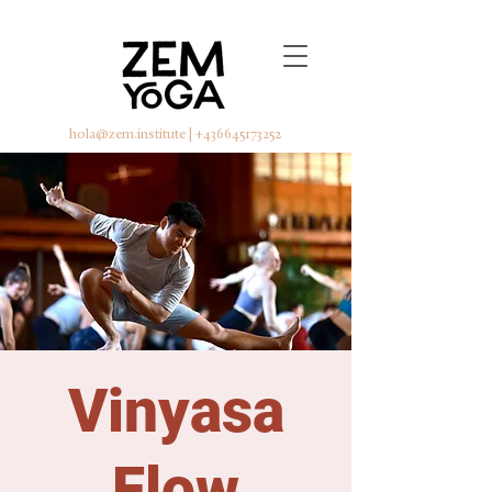
hola@zem.institute
|
+436645173252
Vinyasa
Flow