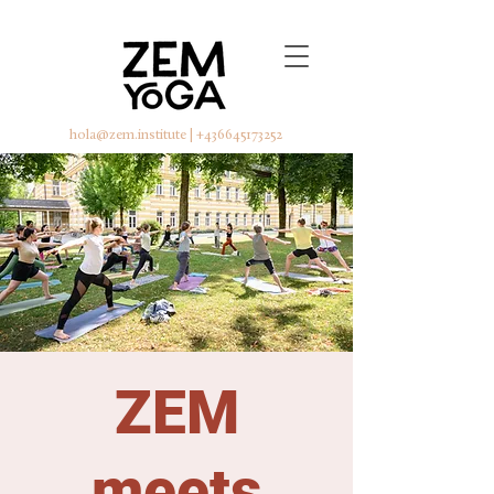
hola@zem.institute
|
+436645173252
ZEM
meets