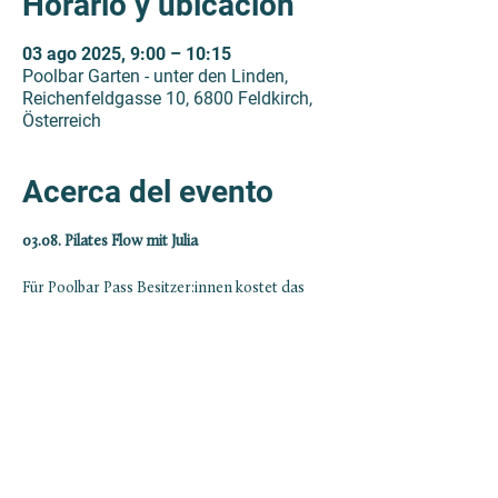
Horario y ubicación
03 ago 2025, 9:00 – 10:15
Poolbar Garten - unter den Linden,
Reichenfeldgasse 10, 6800 Feldkirch,
Österreich
Acerca del evento
03.08. Pilates Flow mit Julia
Für Poolbar Pass Besitzer:innen kostet das 
Ticket 10 €. Die reguläre Teilnahmegebühr 
beträgt 15 €. 
Bringe bitte eine Matte mit.
Anmeldung ist 
nicht nötig, schaut einfach vorbei. Bei Regen 
findet das Yoga im ZEM - Bahnhofstrasse 40 
statt.
zem.yoga