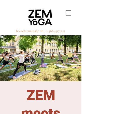
hola@zem.institute
|
+436645173252
ZEM
meets