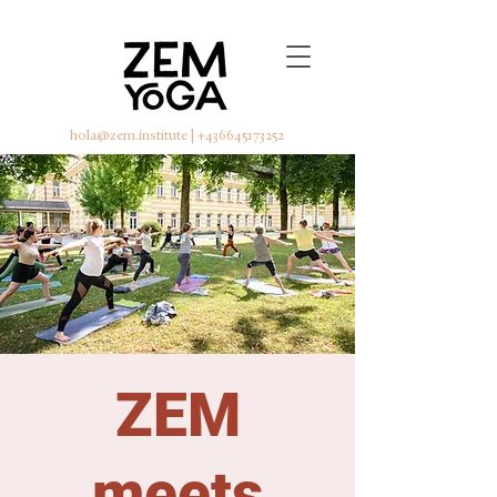
hola@zem.institute
|
+436645173252
ZEM
meets