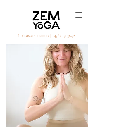
hola@zem.institute
|
+436645173252