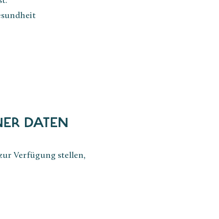
t:
esundheit
NER DATEN
zur Verfügung stellen,