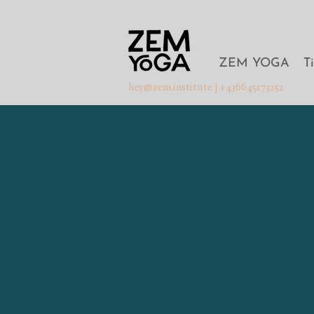
ZEM YOGA
T
hey@zem.institute
| +436645173252