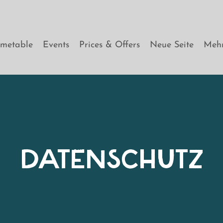
imetable
Events
Prices & Offers
Neue Seite
Meh
DATENSCHUTZ