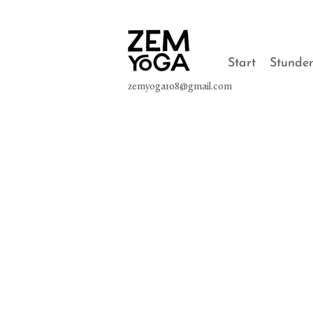
Start
Stunde
zemyoga108@gmail.com