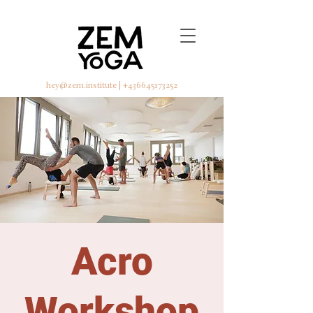
hey@zem.institute
|
+436645173252
Acro
Workshop