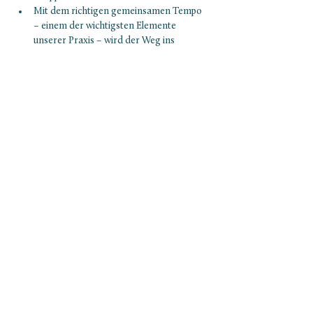
Mit dem richtigen gemeinsamen Tempo 
– einem der wichtigsten Elemente 
unserer Praxis – wird der Weg ins 
nächste Level nicht nur leichter, sondern 
auch spielerischer und sicherer.
Voraussetzungen (als Base und/oder Flyer): 
Show More
NEWSLETTER ABONNIEREN
ABONNIEREN