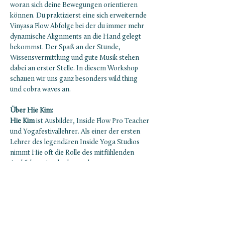
woran sich deine Bewegungen orientieren 
können. Du praktizierst eine sich erweiternde 
Vinyasa Flow Abfolge bei der du immer mehr 
dynamische Alignments an die Hand gelegt 
bekommst. Der Spaß an der Stunde, 
Wissensvermittlung und gute Musik stehen 
dabei an erster Stelle. In diesem Workshop 
schauen wir uns ganz besonders wild thing 
und cobra waves an. 
Über Hie Kim:
Hie Kim
 ist Ausbilder, Inside Flow Pro Teacher 
und Yogafestivallehrer. Als einer der ersten 
Lehrer des legendären Inside Yoga Studios 
nimmt Hie oft die Rolle des mitfühlenden 
Ausbilders ein, der besonders 
herausfordernde Momente mit einer Prise 
Humor überbrückt. An 50 Wochenenden im 
Jahr unterrichtet Hie Hunderte von 
Yogalehrer:innen und ist auf den großen 
Yogabühnen des deutschsprachigen und 