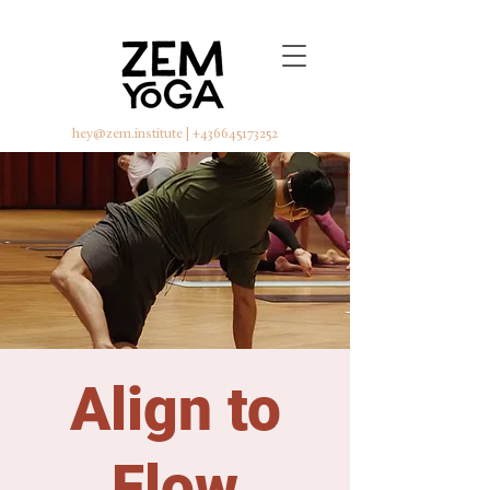
hey@zem.institute
|
+436645173252
Align to
Flow