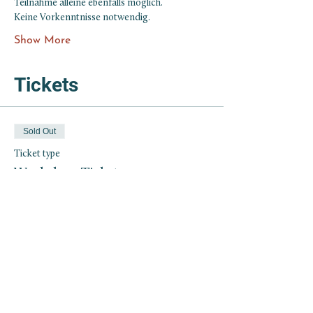
Teilnahme alleine ebenfalls möglich.
Keine Vorkenntnisse notwendig.
Show More
Tickets
Sold Out
Ticket type
Workshop Ticket
Price
From €25.00 to €33.00
Einzelticket
€33.00
+€0.83 ticket service fee