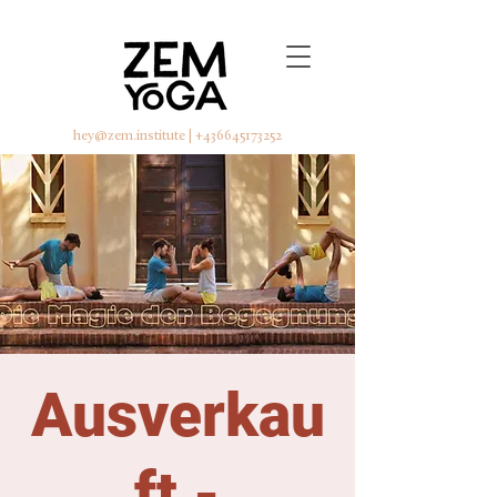
hey@zem.institute
|
+436645173252
Ausverkau
ft -