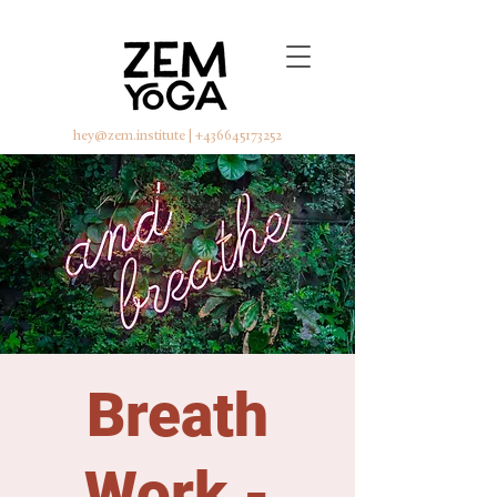
hey@zem.institute
|
+436645173252
Breath
Work -