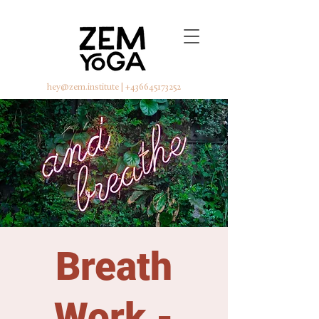
hey@zem.institute
|
+436645173252
Breath
Work -