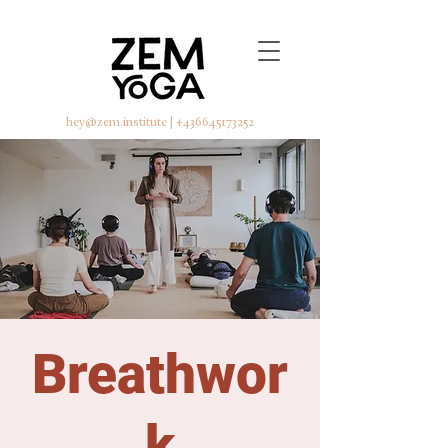
hey@zem.institute
|
+436645173252
Breathwor
k