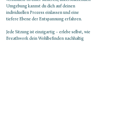
Umgebung kannst du dich auf deinen 
individuellen Prozess einlassen und eine 
tiefere Ebene der Entspannung erfahren.
Jede Sitzung ist einzigartig – erlebe selbst, wie 
Breathwork dein Wohlbefinden nachhaltig 
verbessern kann.
Was dich erwartet:
Einführung und Erklärung der 
Breathwork-Sitzung
Show More
NEWSLETTER ABONNIEREN