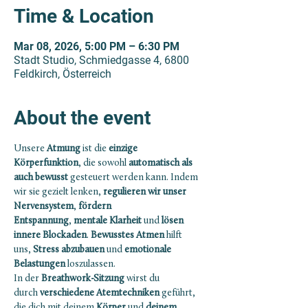
Time & Location
Mar 08, 2026, 5:00 PM – 6:30 PM
Stadt Studio, Schmiedgasse 4, 6800
Feldkirch, Österreich
About the event
Unsere 
Atmung
 ist die 
einzige 
Körperfunktion
, die sowohl 
automatisch als 
auch bewusst 
gesteuert werden kann. Indem 
wir sie gezielt lenken, 
regulieren wir unser 
Nervensystem
, 
fördern 
Entspannung
, 
mentale Klarheit
 und
 lösen 
innere Blockaden
. 
Bewusstes Atmen
 hilft 
uns,
 Stress abzubauen
 und 
emotionale 
Belastungen
 loszulassen.
In der 
Breathwork-Sitzung
 wirst du 
durch 
verschiedene Atemtechniken
 geführt, 
die dich mit deinem 
Körper
 und 
deinem 