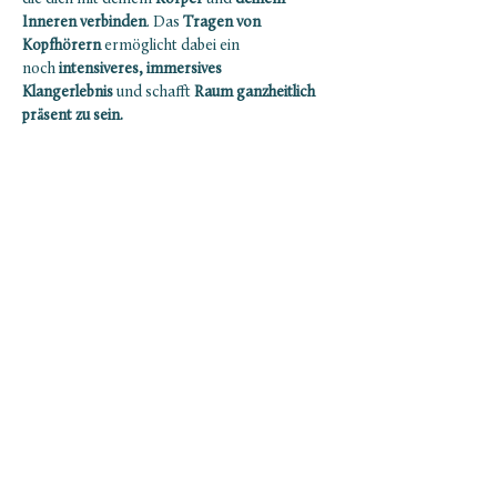
Inneren verbinden
. Das 
Tragen von 
Kopfhörern
 ermöglicht dabei ein 
noch
 intensiveres, immersives 
Klangerlebnis 
und schafft
 Raum ganzheitlich 
präsent zu sein.
Infos:
Ab 18 Jahren
Es ist empfohlen bis ca. 2 Stunden vor der 
Session nichts zu essen. Und das Essen auf 
eine kleine, leichte Mahlzeit zu begrenzen.
Show More
NEWSLETTER ABONNIEREN