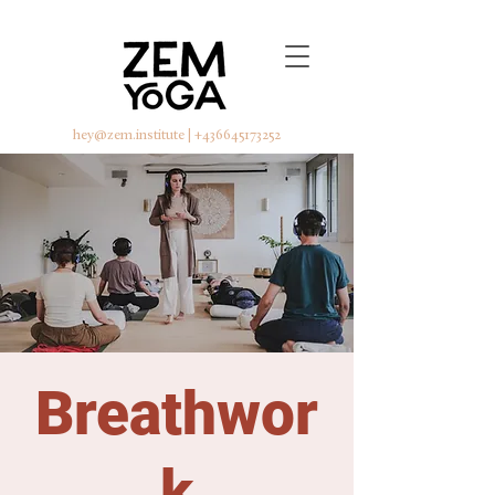
hey@zem.institute
|
+436645173252
Breathwor
k