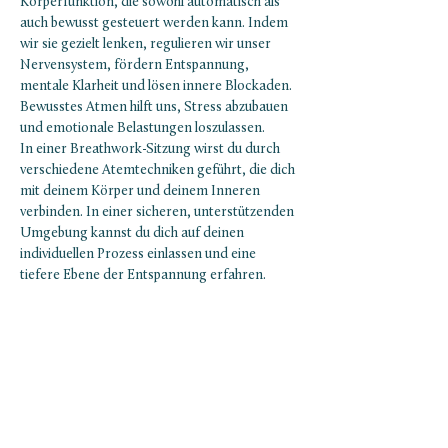
Körperfunktion, die sowohl automatisch als 
auch bewusst gesteuert werden kann. Indem 
wir sie gezielt lenken, regulieren wir unser 
Nervensystem, fördern Entspannung, 
mentale Klarheit und lösen innere Blockaden. 
Bewusstes Atmen hilft uns, Stress abzubauen 
und emotionale Belastungen loszulassen.
In einer Breathwork-Sitzung wirst du durch 
verschiedene Atemtechniken geführt, die dich 
mit deinem Körper und deinem Inneren 
verbinden. In einer sicheren, unterstützenden 
Umgebung kannst du dich auf deinen 
individuellen Prozess einlassen und eine 
tiefere Ebene der Entspannung erfahren.
Jede Sitzung ist einzigartig – erlebe selbst, wie 
Breathwork dein Wohlbefinden nachhaltig 
verbessern kann.
Was dich erwartet:
Einführung und Erklärung der 