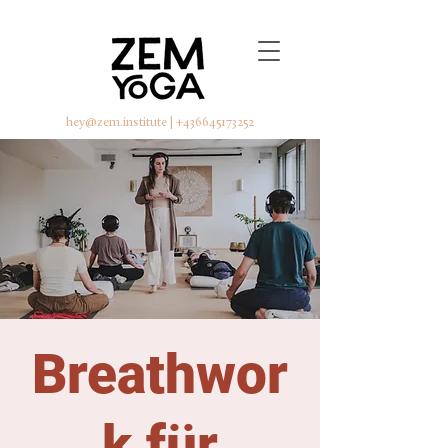
hey@zem.institute
|
+436645173252
Breathwor
k für