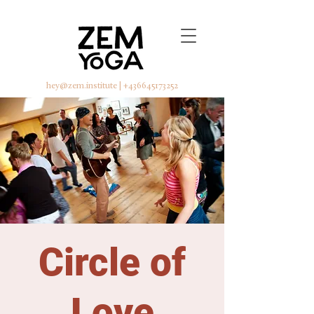
hey@zem.institute
|
+436645173252
Circle of
Love