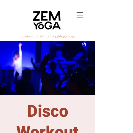
hey@zem.institute
|
+436645173252
Disco
Workout