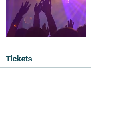
Tickets
Sale ended
Ticket type
Dein Platz auf der Matte
More info
Price
€0.00