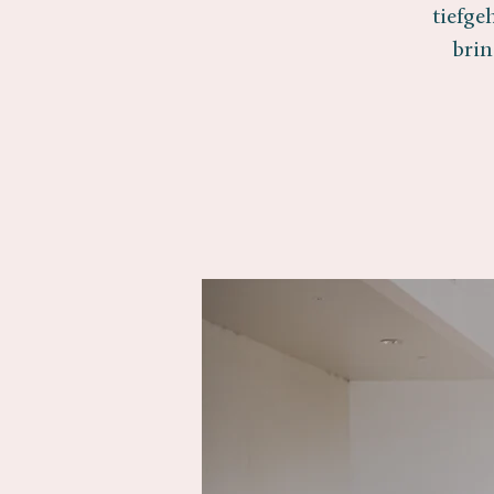
tiefge
brin