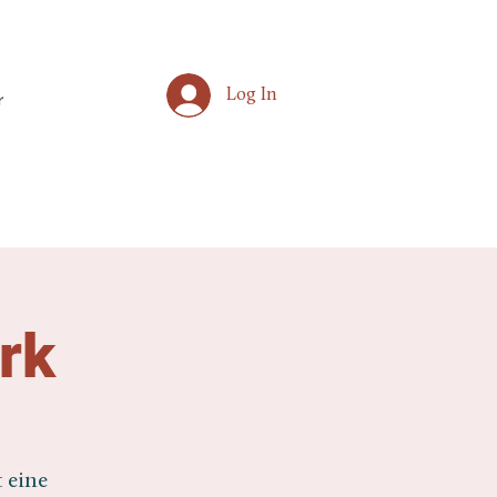
Log In
r
rk
 eine