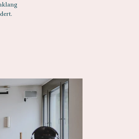
inklang
dert.