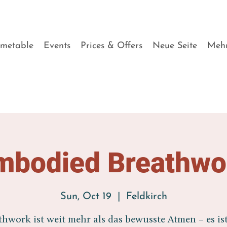
imetable
Events
Prices & Offers
Neue Seite
Meh
mbodied Breathwo
Sun, Oct 19
  |  
Feldkirch
thwork ist weit mehr als das bewusste Atmen – es ist