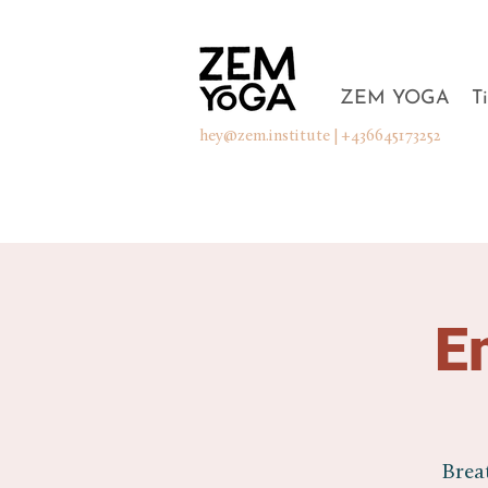
ZEM YOGA
T
hey@zem.institute
| +436645173252
E
Brea