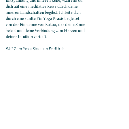
Entspannung und inneren Ruhe, während du 
dich auf eine meditative Reise durch deine 
inneren Landschaften begibst. Ich leite dich 
durch eine sanfte Yin Yoga Praxis begleitet 
von der Einnahme von Kakao, der deine Sinne 
belebt und deine Verbindung zum Herzen und 
deiner Intuition vertieft. 
Wo? Zem Yoga Studio in Feldkirch, 
Bahnhofstraße 40/5
Bitte komm in bequemer Kleidung und iss eine 
Stunde vor der Kakao Zeremonie nichts 
Schweres. Falls du Schwanger sein solltest 
oder Antidepressiva einnimmtst, nimm mit 
mir Kontakt auf, sodass ich für dich den 
Kakao niedriger dosiere.