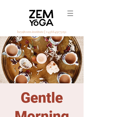
hey@zem.institute
|
+436645173252
Gentle
Morning