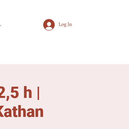
Log In
r
,5 h |
Kathan