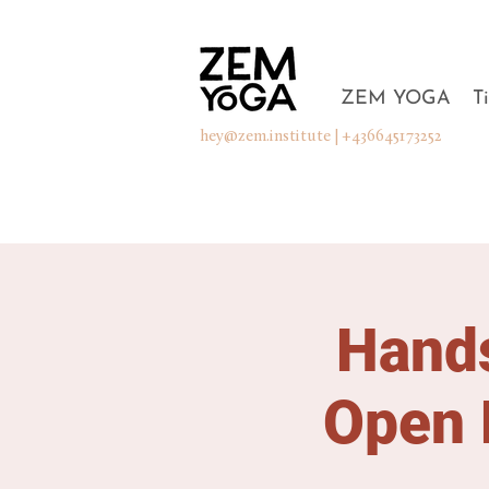
ZEM YOGA
T
hey@zem.institute
| +436645173252
Hands
Open 