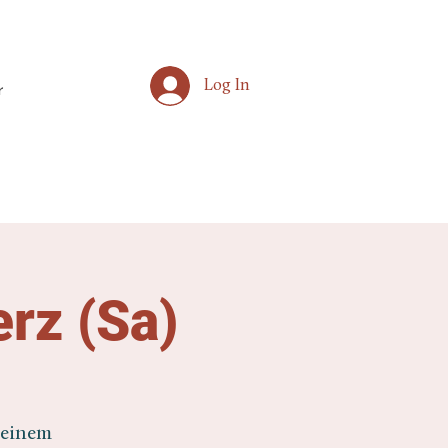
Log In
r
erz (Sa)
 einem