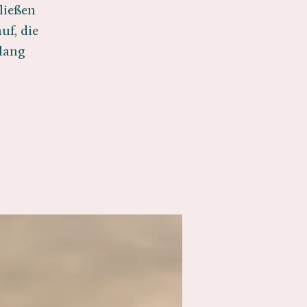
ließen
uf, die
lang