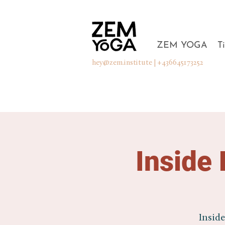
ZEM YOGA
T
hey@zem.institute
| +436645173252
Inside 
Insid