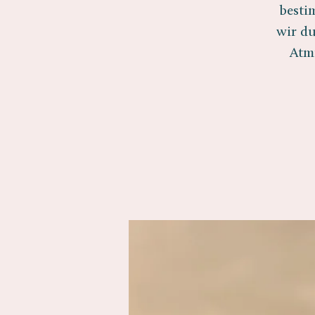
besti
wir du
Atm