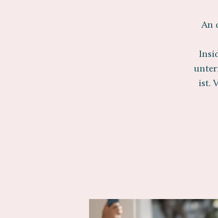
An 
Insi
unter
ist.