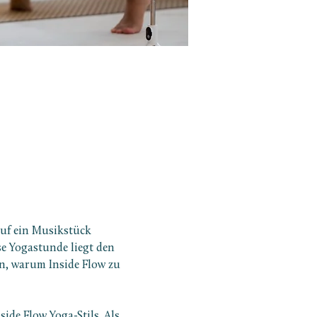
auf ein Musikstück 
se Yogastunde liegt den 
n, warum Inside Flow zu 
ide Flow Yoga-Stils. Als 