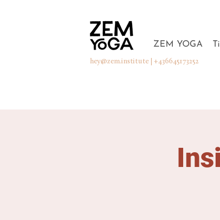
ZEM YOGA
T
hey@zem.institute
| +436645173252
Ins