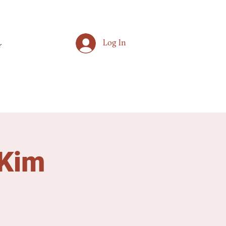
Log In
r
 Kim