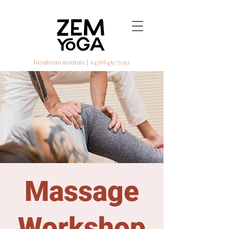
hey@zem.institute
|
+436645173252
Massage
Workshop