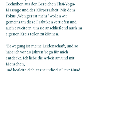
Techniken aus den Bereichen Thai-Yoga-
Massage und der Körperarbeit. Mit dem 
Fokus „Weniger ist mehr“ wollen wir 
gemeinsam diese Praktiken vertiefen und 
auch erweitern, um sie anschließend auch im 
eigenen Kreis teilen zu können. 
"Bewegung ist meine Leidenschaft, und so 
habe ich vor 20 Jahren Yoga für mich 
entdeckt. Ich liebe die Arbeit am und mit 
Menschen,
und begleite dich gerne individuell mit Nuad 
Thai Yoga und Lomi Lomi Nui, sowie 
angeleiteten Yoga-Einheiten in Gruppen. Der 
Fokus an diesem Abend liegt auf den Füssen, 
Beinen, der Hüfte sowie Nacken und Kopf. 
Lerne auf eine spielerische Art 
Berührungstechniken, die du in deinem 
privaten Umfeld…
Show More