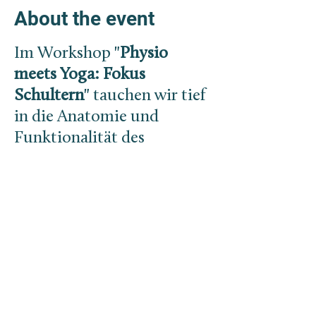
About the event
Im Workshop "
Physio
meets Yoga: Fokus
Schultern
" tauchen wir tief
in die Anatomie und
Funktionalität des
Schultergelenks sowie der
angrenzenden Gelenke ein,
um ein besseres Verständnis
für die Schulterregion in
der Yoga-Praxis zu
entwickeln.
Workshop-Inhalte: