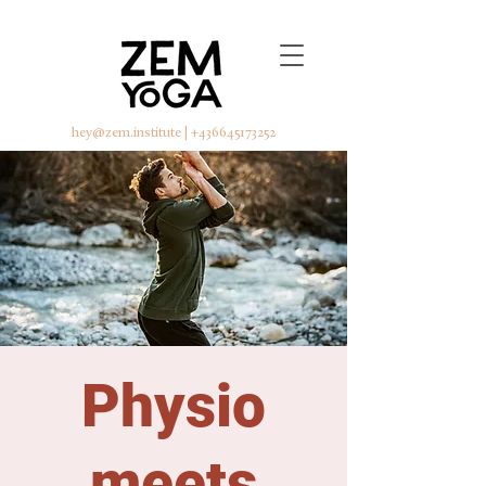
hey@zem.institute
|
+436645173252
Physio
meets