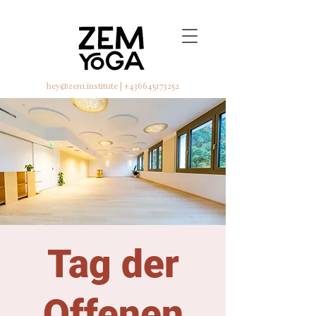
hey@zem.institute
|
+436645173252
Tag der
Offenen