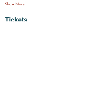
Show More
Tickets
Sale ended
Ticket type
Tension Therapy
Price
From €49.00 to €170.00
Workshop Tension Therapy
€49.00
2 Workshops Sonntag