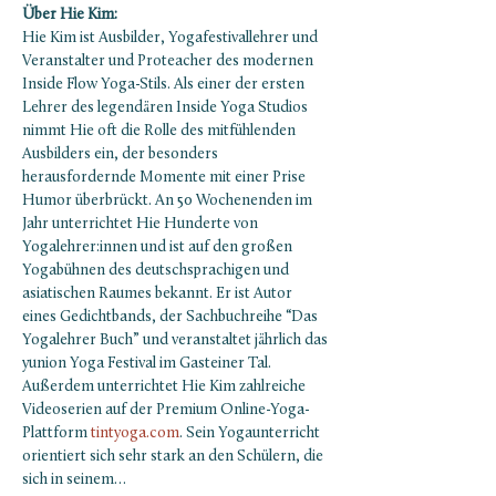
Über Hie Kim:
Hie Kim ist Ausbilder, Yogafestivallehrer und 
Veranstalter und Proteacher des modernen 
Inside Flow Yoga-Stils. Als einer der ersten 
Lehrer des legendären Inside Yoga Studios 
nimmt Hie oft die Rolle des mitfühlenden 
Ausbilders ein, der besonders 
herausfordernde Momente mit einer Prise 
Humor überbrückt. An 50 Wochenenden im 
Jahr unterrichtet Hie Hunderte von 
Yogalehrer:innen und ist auf den großen 
Yogabühnen des deutschsprachigen und 
asiatischen Raumes bekannt. Er ist Autor 
eines Gedichtbands, der Sachbuchreihe “Das 
Yogalehrer Buch” und veranstaltet jährlich das 
yunion Yoga Festival im Gasteiner Tal. 
Außerdem unterrichtet Hie Kim zahlreiche 
Videoserien auf der Premium Online-Yoga-
Plattform 
tintyoga.com
. Sein Yogaunterricht 
orientiert sich sehr stark an den Schülern, die 
sich in seinem…