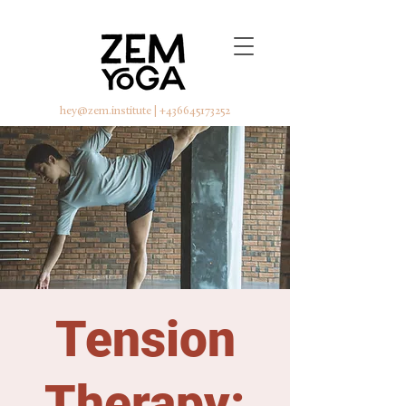
hey@zem.institute
|
+436645173252
Tension
Therapy: