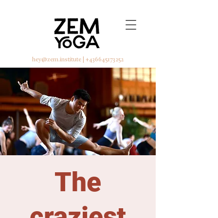
hey@zem.institute
|
+436645173252
The
craziest