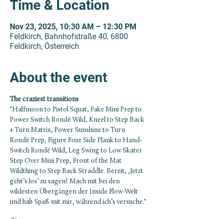
Time & Location
Nov 23, 2025, 10:30 AM – 12:30 PM
Feldkirch, Bahnhofstraße 40, 6800
Feldkirch, Österreich
About the event
The craziest transitions
"Halfmoon to Pistol Squat, Fake Mini Prep to 
Power Switch Rondé Wild, Kneel to Step Back 
+ Turn Matrix, Power Sunshine to Turn 
Rondé Prep, Figure Four Side Plank to Hand-
Switch Rondé Wild, Leg Swing to Low Skater 
Step Over Mini Prep, Front of the Mat 
Wildthing to Step Back Straddle. Bereit, ‚Jetzt 
geht’s los‘ zu sagen? Mach mit bei den 
wildesten Übergängen der Inside Flow-Welt 
und hab Spaß mit mir, während ich’s versuche."