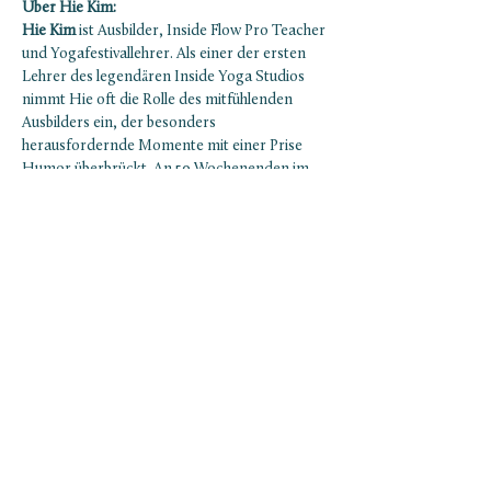
Über Hie Kim:
Hie Kim
 ist Ausbilder, Inside Flow Pro Teacher 
und Yogafestivallehrer. Als einer der ersten 
Lehrer des legendären Inside Yoga Studios 
nimmt Hie oft die Rolle des mitfühlenden 
Ausbilders ein, der besonders 
herausfordernde Momente mit einer Prise 
Humor überbrückt. An 50 Wochenenden im 
Jahr unterrichtet Hie Hunderte von 
Yogalehrer:innen und ist auf den großen 
Yogabühnen des deutschsprachigen und 
asiatischen Raumes bekannt. Er ist Autor 
eines Gedichtbands, der Sachbuchreihe “Das 
Yogalehrer Buch” und…
Show More
NEWSLETTER ABONNIEREN