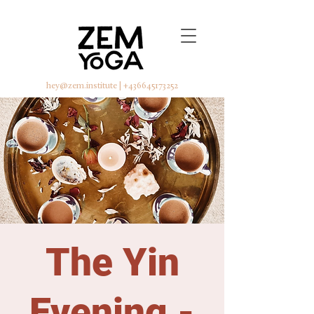
hey@zem.institute
|
+436645173252
The Yin
Evening -