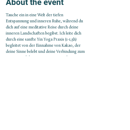
About the event
Tauche ein in eine Welt der tiefen 
Entspannung und inneren Ruhe, während du 
dich auf eine meditative Reise durch deine 
inneren Landschaften begibst. Ich leite dich 
durch eine sanfte Yin Yoga Praxis (1-1,5h) 
begleitet von der Einnahme von Kakao, der 
deine Sinne belebt und deine Verbindung zum 
Herzen und deiner Intuition vertieft. 
Wo? Zem Yoga Studio in Feldkirch, 
Bahnhofstraße 40/5
Bitte komm in bequemer Kleidung und iss eine 
Stunde vor der Kakao Zeremonie nichts 
Schweres. Falls du Schwanger sein solltest 
oder Antidepressiva einnimmtst, nimm mit 
mir Kontakt auf, sodass ich für dich den 
Kakao niedriger dosiere.