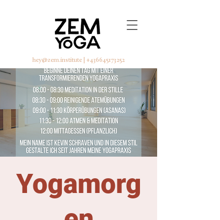
hey@zem.institute
|
+436645173252
Yogamorg
en