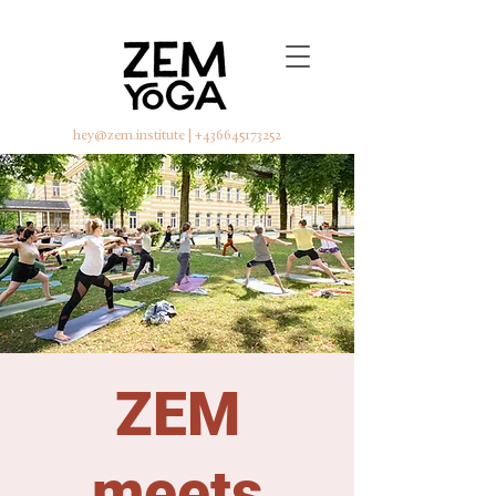
hey@zem.institute
|
+436645173252
ZEM
meets