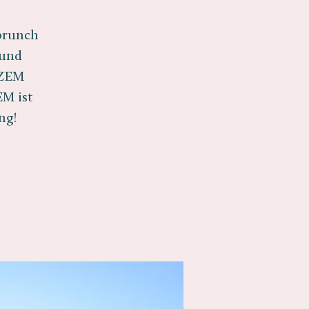
zbrunch
 und
 ZEM
EM ist
ng!