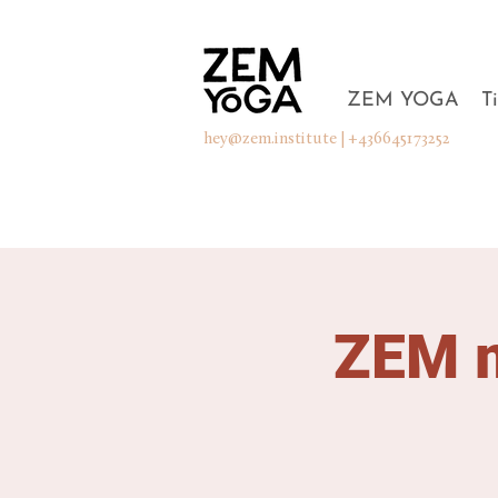
ZEM YOGA
T
hey@zem.institute
| +436645173252
ZEM m