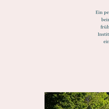
Ein pe
bei
frü
Insti
ei