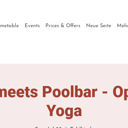
imetable
Events
Prices & Offers
Neue Seite
Meh
eets Poolbar - O
Yoga