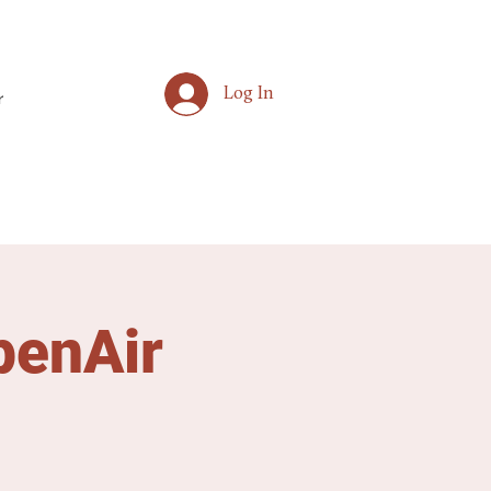
Log In
r
penAir