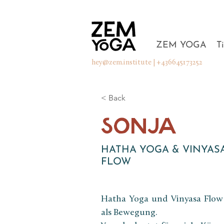
ZEM YOGA
T
hey@zem.institute
| +436645173252
< Back
SONJA
HATHA YOGA & VINYAS
FLOW
Hatha Yoga und Vinyasa Flow 
als Bewegung.