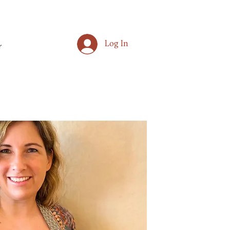
Log In
r