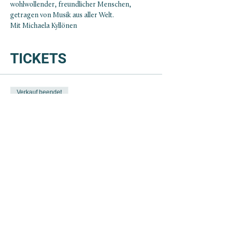
wohlwollender, freundlicher Menschen, 
getragen von Musik aus aller Welt.
Mit Michaela Kyllönen
TICKETS
Verkauf beendet
Tickettyp
BIO DANZA - Silvestertanz
Preis
40,00 €
+1,00 € Ticket-Servicegebühr