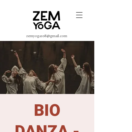
zemyoga108@gmail.com
BIO
DANZA -