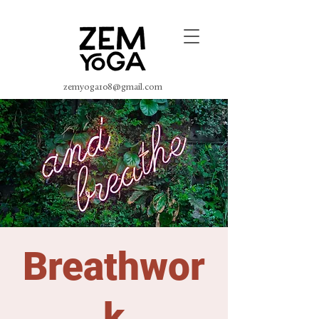
zemyoga108@gmail.com
Breathwor
k