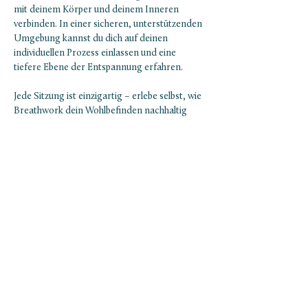
mit deinem Körper und deinem Inneren 
verbinden. In einer sicheren, unterstützenden 
Umgebung kannst du dich auf deinen 
individuellen Prozess einlassen und eine 
tiefere Ebene der Entspannung erfahren.
Jede Sitzung ist einzigartig – erlebe selbst, wie 
Breathwork dein Wohlbefinden nachhaltig 
verbessern kann.
Was dich erwartet:
Einführung und Erklärung der 
Breathwork-Sitzung
Mehr anzeigen