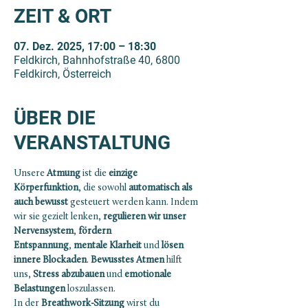
ZEIT & ORT
07. Dez. 2025, 17:00 – 18:30
Feldkirch, Bahnhofstraße 40, 6800
Feldkirch, Österreich
ÜBER DIE
VERANSTALTUNG
Unsere 
Atmung
 ist die 
einzige 
Körperfunktion
, die sowohl 
automatisch als 
auch bewusst 
gesteuert werden kann. Indem 
wir sie gezielt lenken, 
regulieren wir unser 
Nervensystem
, 
fördern 
Entspannung
, 
mentale Klarheit
 und
 lösen 
innere Blockaden
. 
Bewusstes Atmen
 hilft 
uns,
 Stress abzubauen
 und 
emotionale 
Belastungen
 loszulassen.
In der 
Breathwork-Sitzung
 wirst du 