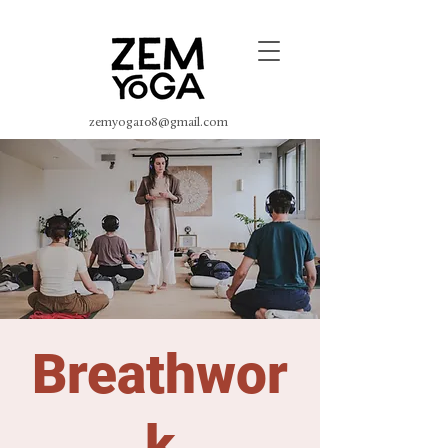
zemyoga108@gmail.com
Breathwor
k