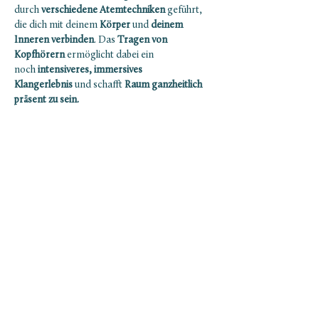
durch 
verschiedene Atemtechniken
 geführt, 
die dich mit deinem 
Körper
 und 
deinem 
Inneren verbinden
. Das 
Tragen von 
Kopfhörern
 ermöglicht dabei ein 
noch
 intensiveres, immersives 
Klangerlebnis 
und schafft
 Raum ganzheitlich 
präsent zu sein.
Infos:
Ab 18 Jahren
Es ist empfohlen bis ca. 2 Stunden vor der 
Session nichts zu essen. Und das Essen auf 
eine kleine, leichte Mahlzeit zu begrenzen.
Mehr anzeigen