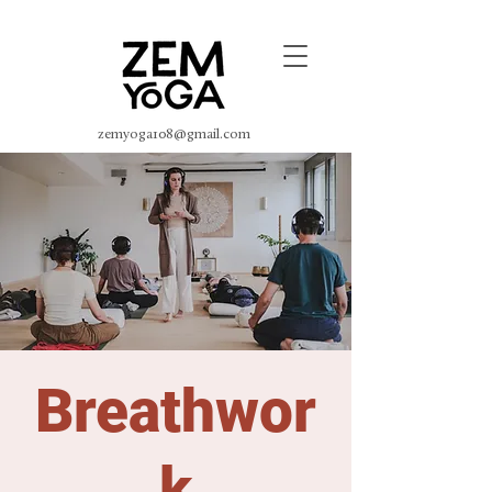
zemyoga108@gmail.com
Breathwor
k