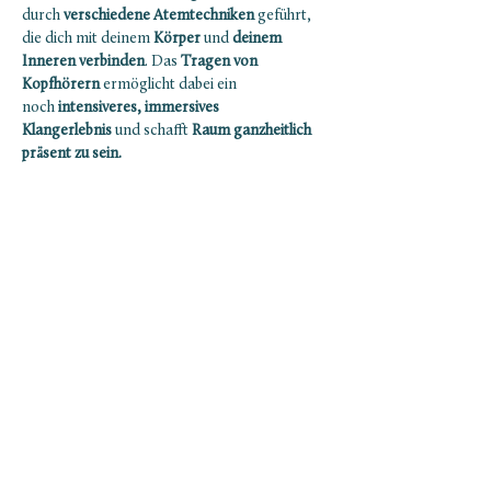
durch 
verschiedene Atemtechniken
 geführt, 
die dich mit deinem 
Körper
 und 
deinem 
Inneren verbinden
. Das 
Tragen von 
Kopfhörern
 ermöglicht dabei ein 
noch
 intensiveres, immersives 
Klangerlebnis 
und schafft
 Raum ganzheitlich 
präsent zu sein.
Infos:
Ab 18 Jahren
Es ist empfohlen bis ca. 2 Stunden vor der 
Session nichts zu essen. Und das Essen auf 
eine kleine, leichte Mahlzeit zu begrenzen.
Mehr anzeigen