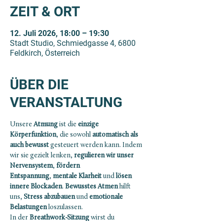
ZEIT & ORT
12. Juli 2026, 18:00 – 19:30
Stadt Studio, Schmiedgasse 4, 6800
Feldkirch, Österreich
ÜBER DIE
VERANSTALTUNG
Unsere 
Atmung
 ist die 
einzige 
Körperfunktion
, die sowohl 
automatisch als 
auch bewusst 
gesteuert werden kann. Indem 
wir sie gezielt lenken, 
regulieren wir unser 
Nervensystem
, 
fördern 
Entspannung
, 
mentale Klarheit
 und
 lösen 
innere Blockaden
. 
Bewusstes Atmen
 hilft 
uns,
 Stress abzubauen
 und 
emotionale 
Belastungen
 loszulassen.
In der 
Breathwork-Sitzung
 wirst du 